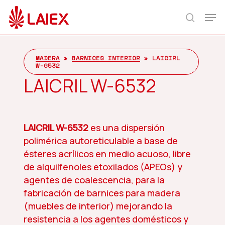
Skip
Men
to
search
main
content
MADERA
»
BARNICES INTERIOR
»
LAICIRL
W-6532
LAICRIL W-6532
LAICRIL W-6532
es una dispersión
polimérica autoreticulable a base de
ésteres acrílicos en medio acuoso, libre
de alquilfenoles etoxilados (APEOs) y
agentes de coalescencia, para la
fabricación de barnices para madera
(muebles de interior) mejorando la
resistencia a los agentes domésticos y