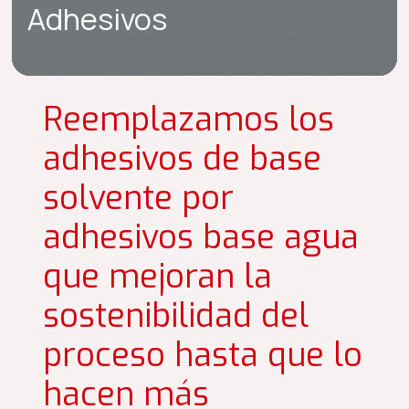
Adhesivos
Reemplazamos los
adhesivos de base
solvente por
adhesivos base agua
que mejoran la
sostenibilidad del
proceso hasta que lo
hacen más