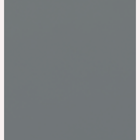
Polímeros y
monómeros en base
agua para la industria
de los adhesivos