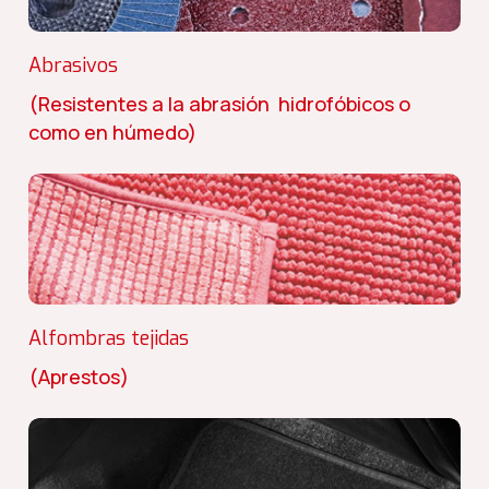
Abrasivos
(Resistentes a la abrasión hidrofóbicos o
como en húmedo)
Alfombras tejidas
(Aprestos)