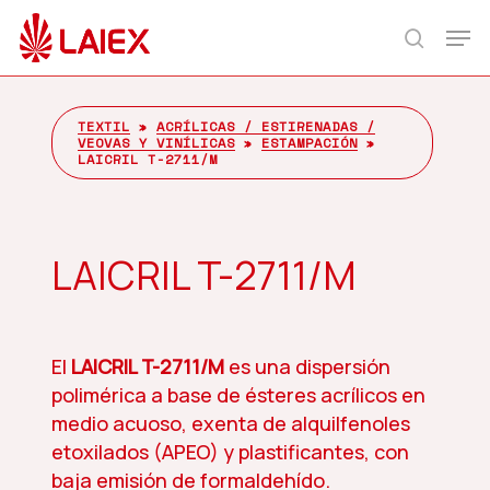
Skip
Men
to
search
main
content
TEXTIL
»
ACRÍLICAS / ESTIRENADAS /
VEOVAS Y VINÍLICAS
»
ESTAMPACIÓN
»
LAICRIL T-2711/M
LAICRIL T-2711/M
El
LAICRIL T-2711/M
es una dispersión
polimérica a base de ésteres acrílicos en
medio acuoso, exenta de alquilfenoles
etoxilados (APEO) y plastificantes, con
baja emisión de formaldehído.