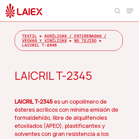
Skip
Men
to
search
main
content
TEXTIL
»
ACRÍLICAS / ESTIRENADAS /
VEOVAS Y VINÍLICAS
»
NO TEJIDO
»
LAICRIL T-2345
LAICRIL T-2345
LAICRIL T-2345
es un copolímero de
ésteres acrílicos con mínima emisión de
formaldehído, libre de alquilfenoles
etoxilados (APEO), plastificantes y
solventes con gran resistencia a los