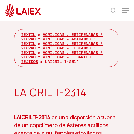
Skip
Men
to
search
main
content
TEXTIL
»
ACRÍLICAS / ESTIRENADAS /
VEOVAS Y VINÍLICAS
»
ACABADOS
•
TEXTIL
»
ACRÍLICAS / ESTIRENADAS /
VEOVAS Y VINÍLICAS
»
FLOKADOS
•
TEXTIL
»
ACRÍLICAS / ESTIRENADAS /
VEOVAS Y VINÍLICAS
»
LIGANTES DE
TEJIDOS
»
LAICRIL T-2314
LAICRIL T-2314
LAICRIL T-2314
es una dispersión acuosa
de un copolímero de ésteres acrílicos,
exenta de alquilfenoles etoxilados