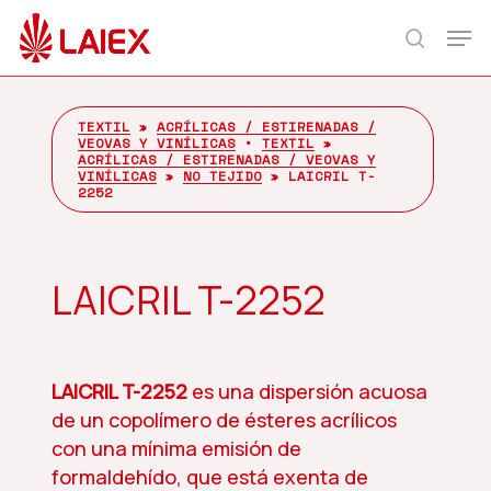
Skip
Men
to
search
main
content
TEXTIL
»
ACRÍLICAS / ESTIRENADAS /
VEOVAS Y VINÍLICAS
•
TEXTIL
»
ACRÍLICAS / ESTIRENADAS / VEOVAS Y
VINÍLICAS
»
NO TEJIDO
»
LAICRIL T-
2252
LAICRIL T-2252
LAICRIL T-2252
es una dispersión acuosa
de un copolímero de ésteres acrílicos
con una mínima emisión de
formaldehído, que está exenta de