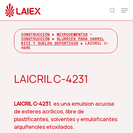
Skip
Men
to
search
main
content
CONSTRUCCIÓN
»
MICROCEMENTOS
•
CONSTRUCCIÓN
»
SLURRIES PARA CARRIL
BICI Y SUELOS DEPORTIVOS
»
LAICRIL C-
4231
LAICRIL C-4231
LAICRIL C-4231
, es una emulsion acuosa
de esteres acrílicos, libre de
plastificantes, solventes y emulsificantes
alquifenoles etoxilados.