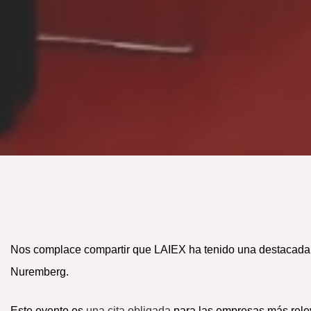
Nos complace compartir que LAIEX ha tenido una destacada 
Nuremberg.
Este evento es
una cita obligada
para las empresas más releva