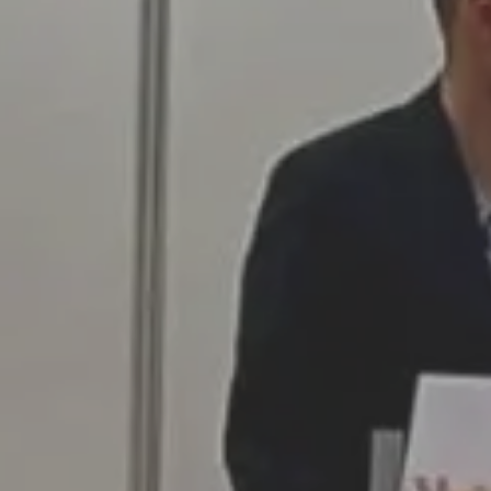
ción
Asfalto
Textil